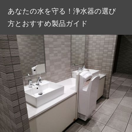
コ
あなたの水を守る！浄水器の選び
ン
テ
方とおすすめ製品ガイド
ン
ツ
へ
ス
キ
ッ
プ